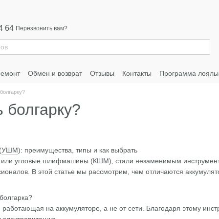
4 64
Перезвонить вам?
ремонт
Обмен и возврат
Отзывы
Контакты
Программа лояль
 болгарку?
ь болгарку?
(
УШМ
): преимущества, типы и как выбрать
, или угловые шлифмашины (КШМ), стали незаменимым инструмент
ионалов. В этой статье мы рассмотрим, чем отличаются аккумулят
 болгарка?
работающая на аккумуляторе, а не от сети. Благодаря этому инс
 к электропитанию.