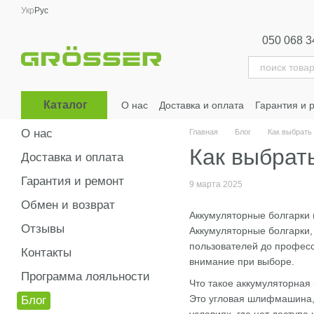
Перейти к основному контенту
Укр
Рус
050 068 3
Каталог
О нас
Доставка и оплата
Гарантия и 
Сотрудничество
О нас
Главная
Блог
Как выбрать
Как выбрат
Доставка и оплата
Гарантия и ремонт
9 марта 2025
Обмен и возврат
Аккумуляторные болгарки 
Отзывы
Аккумуляторные болгарки
пользователей до професс
Контакты
внимание при выборе.
Программа лояльности
Что такое аккумуляторная
Это угловая шлифмашина, 
Блог
условиях, где нет доступа