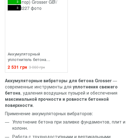
3
3
Аккумуляторный
уплотнитель бетона
(вибратор) Grosser GBV 150
2 531 грн
3 060 грн
Аккумуляторные вибраторы для бетона Grosser
—
современные инструменты для
уплотнения свежего
бетона
, удаления воздушных пузырей и обеспечения
максимальной прочности и ровности бетонной
поверхности
.
Применение аккумуляторных вибраторов:
Уплотнение бетона при заливке фундаментов, плит и
колонн.
Работа с труднодоступными и вертикальными