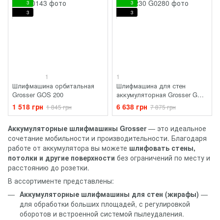
3
3
3
3
1
1
Шлифмашина орбитальная
Шлифмашина для стен
Grosser GOS 200
аккумуляторная Grosser GWS
230
1 518 грн
6 638 грн
1 845 грн
7 875 грн
Аккумуляторные шлифмашины Grosser
— это идеальное
сочетание мобильности и производительности. Благодаря
работе от аккумулятора вы можете
шлифовать стены,
потолки и другие поверхности
без ограничений по месту и
расстоянию до розетки.
В ассортименте представлены:
Аккумуляторные шлифмашины для стен (жирафы)
—
для обработки больших площадей, с регулировкой
оборотов и встроенной системой пылеудаления.