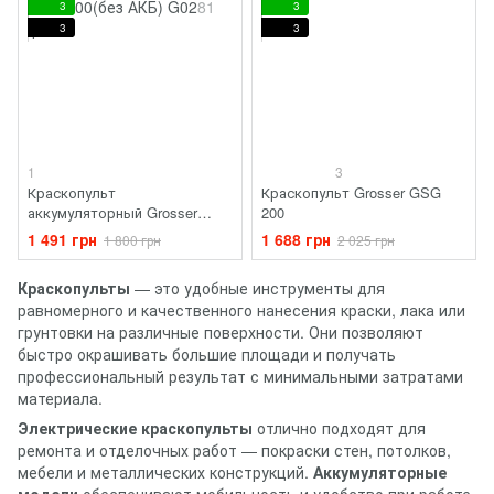
3
3
3
3
1
3
Краскопульт
Краскопульт Grosser GSG
аккумуляторный Grosser
200
GSG 300(без АКБ)
1 491 грн
1 688 грн
1 800 грн
2 025 грн
Краскопульты
— это удобные инструменты для
равномерного и качественного нанесения краски, лака или
грунтовки на различные поверхности. Они позволяют
быстро окрашивать большие площади и получать
профессиональный результат с минимальными затратами
материала.
Электрические краскопульты
отлично подходят для
ремонта и отделочных работ — покраски стен, потолков,
мебели и металлических конструкций.
Аккумуляторные
модели
обеспечивают мобильность и удобство при работе