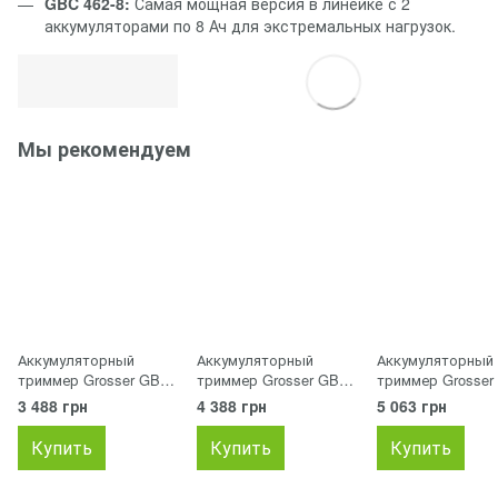
GBC 462-8:
Самая мощная версия в линейке с 2
аккумуляторами по 8 Ач для экстремальных нагрузок.
Мы рекомендуем
Аккумуляторный
Аккумуляторный
Аккумуляторный
триммер Grosser GBC
триммер Grosser GBC
триммер Grosser
260(без АКБ)
261-4
261-8
3 488 грн
4 388 грн
5 063 грн
Купить
Купить
Купить