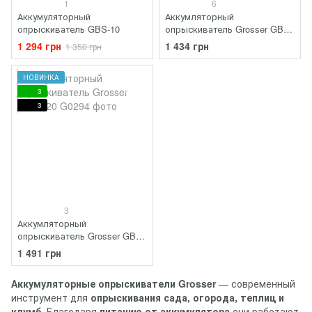
1
6
Аккумуляторный
Аккумляторный
опрыскиватель GBS-10
опрыскиватель Grosser GBS
100
1 294 грн
1 434 грн
1 350 грн
НОВИНКА
3
3
3
Аккумляторный
опрыскиватель Grosser GBS
120
1 491 грн
Аккумуляторные опрыскиватели Grosser
— современный
инструмент для
опрыскивания сада, огорода, теплиц и
клумб
. Благодаря
питанию от аккумулятора
они работают