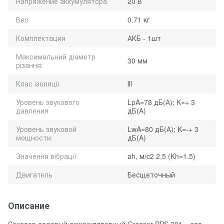
Напряжение аккумулятора
20 В
Вес
0.71 кг
Комплектация
АКБ - 1шт
Максимальний діаметр
30 мм
різання:
Клас ізоляції
ІІІ
Уровень звукового
LpA=78 дБ(А); K=+ 3
давления
дБ(А)
Уровень звуковой
LwA=80 дБ(А); K=-+ 3
мощности
дБ(А)
Значення вібрації
ah, м/c2 2,5 (Kh=1.5)
Двигатель
Бесщеточный
Описание
Секатор садовый аккумуляторный Grosser PPS 301 – это