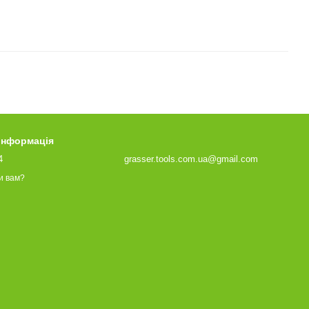
 інформація
4
grasser.tools.com.ua@gmail.com
и вам?