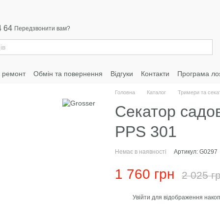
4 64
Передзвонити вам?
а ремонт
Обмін та повернення
Відгуки
Контакти
Програма ло
Головна
Каталог
Тримери та сека
Секатор садо
PPS 301
Немає в наявності
Артикул: G0297
1 760 грн
2 025 г
Увійти
для відображення накоп
%