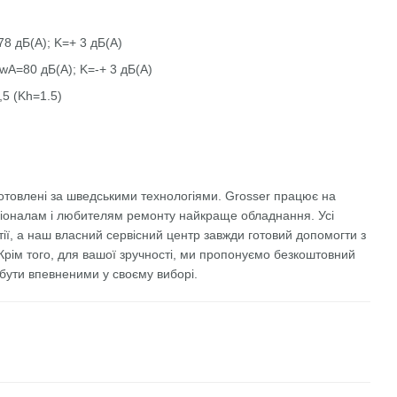
78 дБ(А); K=+ 3 дБ(А)
LwA=80 дБ(А); K=-+ 3 дБ(А)
,5 (Kh=1.5)
отовлені за шведськими технологіями. Grosser працює на
сіоналам і любителям ремонту найкраще обладнання. Усі
ії, а наш власний сервісний центр завжди готовий допомогти з
рім того, для вашої зручності, ми пропонуємо безкоштовний
 бути впевненими у своєму виборі.