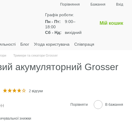
Порівняння
Бажання
Вхід
Графік роботи:
Пн - Пт:
9:00–
Мій кошик
18:00
Сб - Нд:
вихідний
яльності
Блог
Угода користувача
Співпраця
тори
Тримери та секатори Grosser
вий акумуляторний Grosser
2 відгуки
рн
Порівняти
В бажання
ичувальної знижки