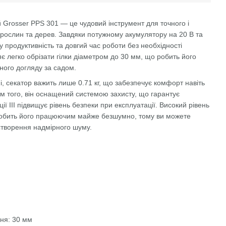
Grosser PPS 301 — це чудовий інструмент для точного і
рослин та дерев. Завдяки потужному акумулятору на 20 В та
у продуктивність та довгий час роботи без необхідності
є легко обрізати гілки діаметром до 30 мм, що робить його
ного догляду за садом.
і, секатор важить лише 0.71 кг, що забезпечує комфорт навіть
ім того, він оснащений системою захисту, що гарантує
яції ІІІ підвищує рівень безпеки при експлуатації. Високий рівень
в робить його працюючим майже безшумно, тому ви можете
створення надмірного шуму.
ня: 30 мм