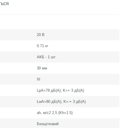
ться
20 В
0.71 кг
АКБ - 1 шт
:
30 мм
ІІІ
LpA=78 дБ(А); K=+ 3 дБ(А)
LwA=80 дБ(А); K=-+ 3 дБ(А)
ah, м/c2 2,5 (Kh=1.5)
Безщітковий