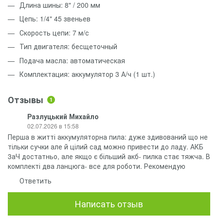
Длина шины: 8" / 200 мм
Цепь: 1/4" 45 звеньев
Скорость цепи: 7 м/с
Тип двигателя: бесщеточный
Подача масла: автоматическая
Комплектация: аккумулятор 3 А/ч (1 шт.)
Отзывы
1
Разлуцький Михайло
02.07.2026 в 15:58
Перша в житті аккумуляторна пила: дуже здивований що не
тільки сучки але й цілий сад можно привести до ладу. АКБ
3аЧ достатньо, але якщо є більший акб- пилка стає тяжча. В
комплекті два ланцюга- все для роботи. Рекомендую
Ответить
Написать отзыв