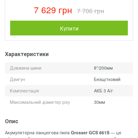
7 629 грн
7 706 грн
Купити
Характеристики
Довжина шини
8"/200мм
Двигун
Безщітковий
Комплектація
АКБ 3 А/г
Максимальний діаметер різу
30мм
Опис
Акумуляторна ланцюгова пила
Grosser GCS 861S
— це