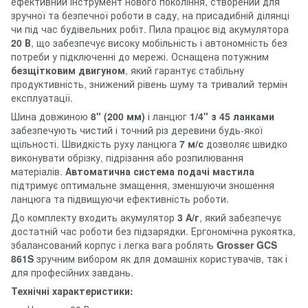
ефективний інструмент нового покоління, створений для
зручної та безпечної роботи в саду, на присадибній ділянці
чи під час будівельних робіт. Пила працює від акумулятора
20 В
, що забезпечує високу мобільність і автономність без
потреби у підключенні до мережі. Оснащена потужним
безщітковим двигуном
, який гарантує стабільну
продуктивність, знижений рівень шуму та тривалий термін
експлуатації.
Шина довжиною
8" (200 мм)
і ланцюг
1/4" з 45 ланками
забезпечують чистий і точний різ деревини будь-якої
щільності. Швидкість руху ланцюга
7 м/с
дозволяє швидко
виконувати обрізку, підрізання або розпилювання
матеріалів.
Автоматична система подачі мастила
підтримує оптимальне змащення, зменшуючи зношення
ланцюга та підвищуючи ефективність роботи.
До комплекту входить акумулятор
3 А/г
, який забезпечує
достатній час роботи без підзарядки. Ергономічна рукоятка,
збалансований корпус і легка вага роблять
Grosser GCS
861S
зручним вибором як для домашніх користувачів, так і
для професійних завдань.
Технічні характеристики: