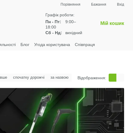
Порівняння
Бажання
Вхід
Графік роботи:
Пн - Пт:
9:00–
Мій кошик
18:00
Сб - Нд:
вихідний
яльності
Блог
Угода користувача
Співпраця
евше
спочатку дорожчі
за назвою
Відображення: