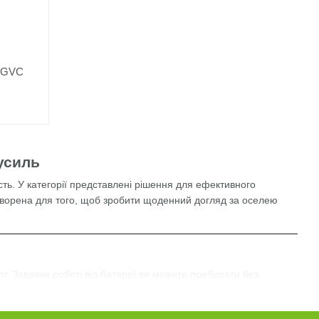
r GVC
усиль
ість. У категорії представлені рішення для ефективного
творена для того, щоб зробити щоденний догляд за оселею
рт. Завдяки роботі від батареї ви можете прибирати без