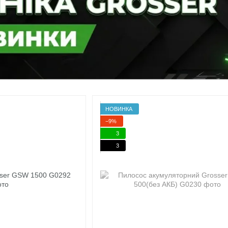
НОВИНКА
−9%
3
3