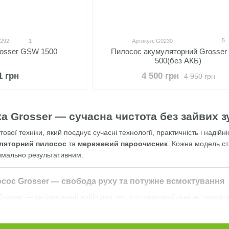
5
0292
1
Артикул: G0230
Пилосос акумуляторний Grosse
rosser GSW 1500
500(без АКБ)
4 500 грн
1 грн
4 950 грн
а Grosser — сучасна чистота без зайвих з
вої техніки, який поєднує сучасні технології, практичність і надійн
ляторний пилосос
та
мережевий пароочисник
. Кожна модель с
имально результативним.
сос Grosser — свобода руху та потужне всмоктування
osser — це ідеальний вибір для тих, хто цінує мобільність і комфо
 та легко діставатися до важкодоступних місць.