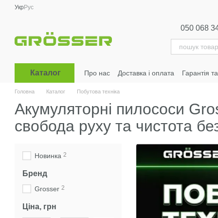
Перейти до основного контенту
Укр
Рус
050 068 3
Каталог
Про нас
Доставка і оплата
Гарантія т
Головна
Каталог
Побутова техніка
Акумуляторні пилососи Gro
свобода руху та чистота без
2
Новинка
Бренд
2
Grosser
Ціна, грн