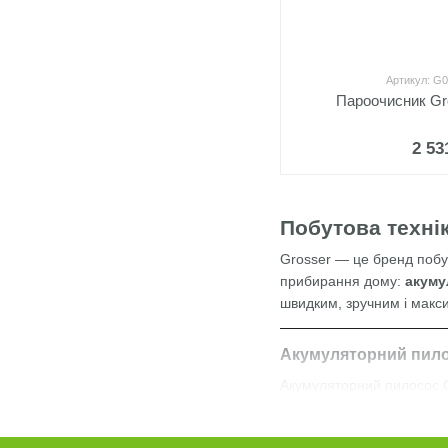
Артикул: G
Пароочисник G
2 53
Побутова технік
Grosser — це бренд побуто
прибирання дому:
акуму
швидким, зручним і макс
Акумуляторний пило
Акумуляторний пилосос Gr
обмежень довжиною шнура
Основні переваги: