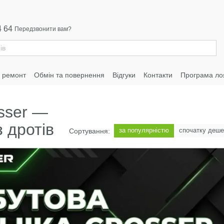
4 64
Передзвонити вам?
а ремонт
Обмін та повернення
Відгуки
Контакти
Програма ло
sser —
 дротів
за популярністю
спочатку деш
Сортування: