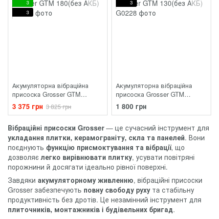
3
3
3
Акумуляторна вібраційна
Акумуляторна вібраційна
присоска Grosser GTM
присоска Grosser GTM
180(без АКБ)
130(без АКБ)
3 375 грн
1 800 грн
3 825 грн
Вібраційні присоски Grosser
— це сучасний інструмент для
укладання плитки, керамограніту, скла та панелей
. Вони
поєднують
функцію присмоктування та вібрації
, що
дозволяє
легко вирівнювати плитку
, усувати повітряні
порожнини й досягати ідеально рівної поверхні.
Завдяки
акумуляторному живленню
, вібраційні присоски
Grosser забезпечують
повну свободу руху
та стабільну
продуктивність без дротів. Це незамінний інструмент для
плиточників, монтажників і будівельних бригад
.