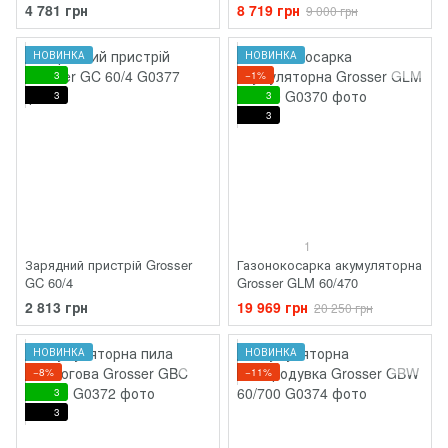
4 781 грн
8 719 грн
9 000 грн
НОВИНКА
НОВИНКА
3
−1%
3
3
3
1
Зарядний пристрій Grosser
Газонокосарка акумуляторна
GC 60/4
Grosser GLM 60/470
2 813 грн
19 969 грн
20 250 грн
НОВИНКА
НОВИНКА
−8%
−11%
3
3