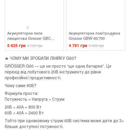
3
Акумуляторна пила
Акумуляторна повітродувка
ланцюгова Grosser GBC
Grosser GBW 60/700
60/400
5 625 грн
4 781 грн
6 120 грн
5 400 грн
🔥 ЧОМУ МИ ЗРОБИЛИ ЛІНІЙКУ G60?
GRÖSSER G60 — це не просто “ще одна батарея”. Це
перехід від побутового 20В інструменту до рівня
професійної продуктивності.
Чому саме 60В?
Формула проста:
Потужність = Напруга × Струм
20В × 40А = 800 Вт
60В × 40А = 2400 Вт
Тобто при однаковому струмі 60В система може дати до 3×
більше доступної потужності.