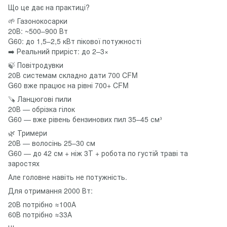
Що це дає на практиці?
🌱 Газонокосарки
20В: ~500–900 Вт
G60: до 1,5–2,5 кВт пікової потужності
➡️ Реальний приріст: до 2–3×
🍃 Повітродувки
20В системам складно дати 700 CFM
G60 вже працює на рівні 700+ CFM
🪚 Ланцюгові пили
20В — обрізка гілок
G60 — вже рівень бензинових пил 35–45 см³
🌿 Тримери
20В — волосінь 25–30 см
G60 — до 42 см + ніж 3Т + робота по густій траві та
заростях
Але головне навіть не потужність.
Для отримання 2000 Вт:
20В потрібно ≈100А
60В потрібно ≈33А