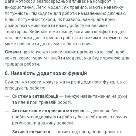
Вага мотокоси безпосередньо впливає на комфорт її
використання. Легкі моделі, як правило, мають невелику
потужність і підходять для роботи на маленьких ділянках.
Більш потужні мотокоси, як правило, важчі, але вони
дозволяють виконувати важку роботу на великих
територіях. Вибирайте мотокосу, вага якої комфортна для
вас, оскільки довготривала робота з важким інструментом
може призвести до втоми та болю в спині.
Grosser
пропонує мотокоси різних вагових категорій, щоб
кожен користувач міг знайти модель, яка буде зручною для
тривалої роботи.
6. Наявність додаткових функцій
Сучасні мотокоси можуть мати різні додаткові функції, які
спрощують роботу:
Система антивібрації
— знижує навантаження на руки
та плечі при тривалій роботі.
Автоматичне подавання мотузки
— дозволяє без
проблем продовжувати роботу без необхідності вручну
регулювати довжину волосіні.
Захисні елементи
— захист від попадання трави та