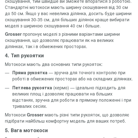
скошування, тим швидше ви зможете впоратися з роботою.
Стандартні мотокоси мають ширину скошування від 30 см
до 50 см. Якщо у вас невелика ділянка, досить буде ширини
скошування 30-35 см, для більших ділянок краще вибирати
моделі з шириною скошування 40 см і більше.
Grosser
пропонує моделі з різними варіантами ширини
скошування, що дозволяє працювати як на великих
ділянках, так і в обмежених просторах.
4. Тип рукоятки
Мотокоси мають два основних типи рукояток:
Пряма рукоятка
— зручна для точного контролю при
роботі в обмежених просторах або на складних ділянках.
Петлева рукоятка
(кермо) — ідеально підходить для
великих площ і дозволяє працювати на більших
відстанях, зручна для роботи в прямому положенні і при
тривалих сесіях.
Мотокоси
Grosser
мають різні типи рукояток, що дозволяє
підібрати найбільш комфортну модель для ваших потреб.
5. Вага мотокоси