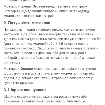
Мотокоси бренду
Grosser
представлені в усіх трьох
категоріях, що дозволяє вибрати найбільш підходящу
модель для конкретних потреб.
2. Потужність мотокоси
Потужність — один з найважливіших критеріїв при виборі
мотокоси. Для домашнього використання на невеликих
ділянках цілком достатньо мотокоси потужністю 500-700 Вт
(для електричних моделей) або 1-1.5 кінських сили для
бензинових мотокос. Якщо ж ви плануєте використовувати
мотокосу на великих ділянках або для важких робіт,
вибирайте моделі з більшою потужністю — від 2 кінських
сил і вище.
Мотокоси
Grosser
мають різноманітні варіанти потужності,
що дозволяє підібрати оптимальну модель для будь-якої
задачі, від легкого скошування трави до важких робіт у
густих чагарниках.
3. Ширина скошування
Ширина скошування залежить від розміру ножа або
триммера, встановленого на мотокосі. Чим ширше