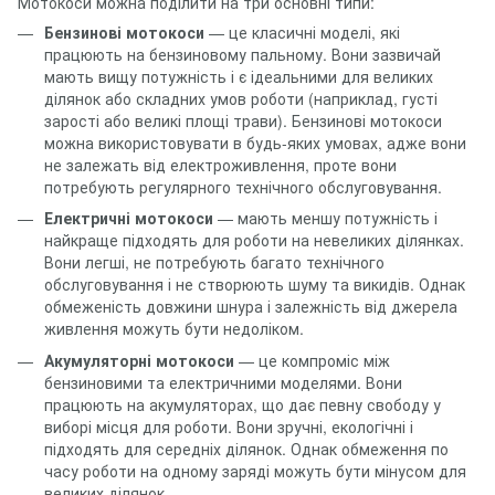
Мотокоси можна поділити на три основні типи:
Бензинові мотокоси
— це класичні моделі, які
працюють на бензиновому пальному. Вони зазвичай
мають вищу потужність і є ідеальними для великих
ділянок або складних умов роботи (наприклад, густі
зарості або великі площі трави). Бензинові мотокоси
можна використовувати в будь-яких умовах, адже вони
не залежать від електроживлення, проте вони
потребують регулярного технічного обслуговування.
Електричні мотокоси
— мають меншу потужність і
найкраще підходять для роботи на невеликих ділянках.
Вони легші, не потребують багато технічного
обслуговування і не створюють шуму та викидів. Однак
обмеженість довжини шнура і залежність від джерела
живлення можуть бути недоліком.
Акумуляторні мотокоси
— це компроміс між
бензиновими та електричними моделями. Вони
працюють на акумуляторах, що дає певну свободу у
виборі місця для роботи. Вони зручні, екологічні і
підходять для середніх ділянок. Однак обмеження по
часу роботи на одному заряді можуть бути мінусом для
великих ділянок.