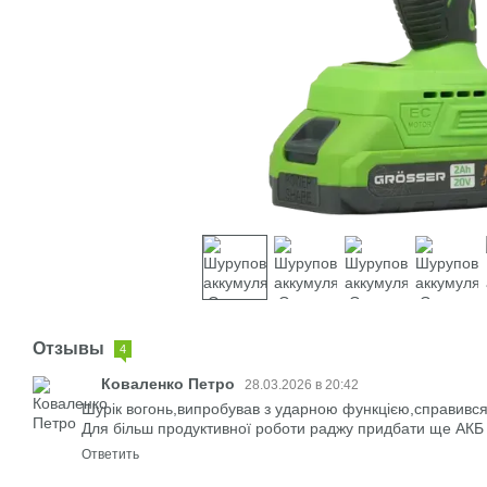
Отзывы
4
Коваленко Петро
28.03.2026 в 20:42
Шурік вогонь,випробував з ударною функцією,справився 
Для більш продуктивної роботи раджу придбати ще АКБ
Ответить