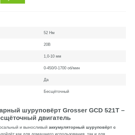
52 Нм
20В
1,0-10 мм
0-450/0-1700 об/мин
Да
Бесщёточный
арный шуруповёрт Grosser GCD 521T –
бесщёточный двигатель
рсальный и выносливый
аккумуляторный шуруповёрт с
одойдёт как для домашнего использования, так и для