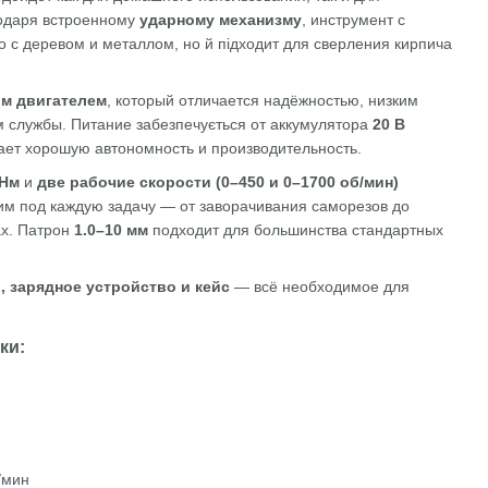
одаря встроенному
ударному механизму
, инструмент с
о с деревом и металлом, но й підходит для сверления кирпича
м двигателем
, который отличается надёжностью, низким
 службы. Питание забезпечується от аккумулятора
20 В
вает хорошую автономность и производительность.
 Нм
и
две рабочие скорости (0–450 и 0–1700 об/мин)
им под каждую задачу — от заворачивания саморезов до
ах. Патрон
1.0–10 мм
подходит для большинства стандартных
, зарядное устройство и кейс
— всё необходимое для
ки:
/мин