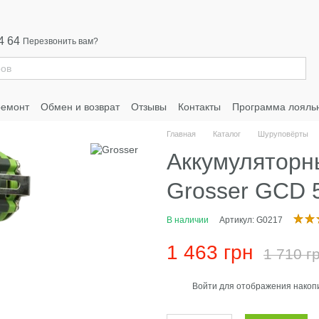
4 64
Перезвонить вам?
ремонт
Обмен и возврат
Отзывы
Контакты
Программа лояль
Главная
Каталог
Шуруповёрты
Аккумуляторн
Grosser GCD 
В наличии
Артикул: G0217
1 463 грн
1 710 г
Войти
для отображения накопи
%