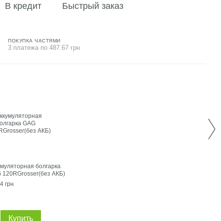
В кредит
Быстрый заказ
ПОКУПКА ЧАСТЯМИ
3 платежа по 487.67 грн
Вме
умуляторная болгарка
Шуру
 120RGrosser(без АКБ)
акку
GCD 
4 грн
1 463
4 
Купить