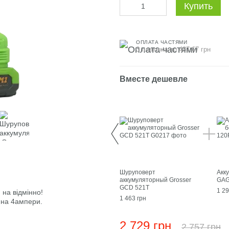
Купить
ОПЛАТА ЧАСТЯМИ
3 платежа по 487.67 грн
Вместе дешевле
Шуруповерт
Акк
аккумуляторный Grosser
GAG
GCD 521T
1 29
на відмінно!
1 463 грн
 на 4ампери.
2 729 грн
2 757 грн