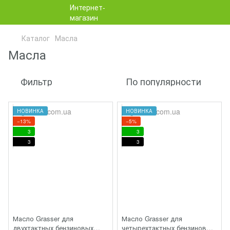
Каталог
Масла
Масла
Фильтр
По популярности
НОВИНКА
НОВИНКА
−13%
−5%
3
3
3
3
Масло Grasser для
Масло Grasser для
двухтактных бензиновых
четырехтактных бензиновых