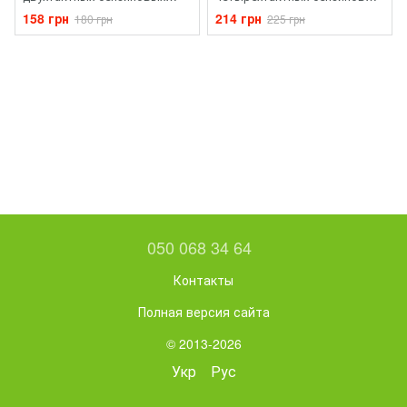
двигателей 2Т (1л)
двигателей 4Т (1л)
158 грн
214 грн
180 грн
225 грн
050 068 34 64
Контакты
Полная версия сайта
© 2013-2026
Укр
Рус