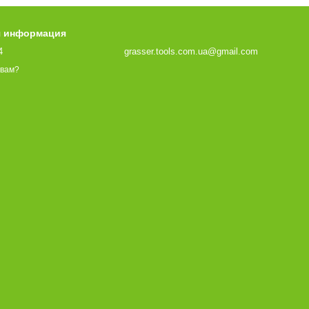
я информация
4
grasser.tools.com.ua@gmail.com
 вам?