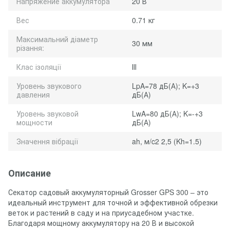
Напряжение аккумулятора
20 В
Вес
0.71 кг
Максимальний діаметр
30 мм
різання:
Клас ізоляції
ІІІ
Уровень звукового
LpA=78 дБ(А); K=+3
давления
дБ(А)
Уровень звуковой
LwA=80 дБ(А); K=-+3
мощности
дБ(А)
Значення вібрації
ah, м/c2 2,5 (Kh=1.5)
Описание
Секатор садовый аккумуляторный Grosser GPS 300 – это
идеальный инструмент для точной и эффективной обрезки
веток и растений в саду и на приусадебном участке.
Благодаря мощному аккумулятору на 20 В и высокой