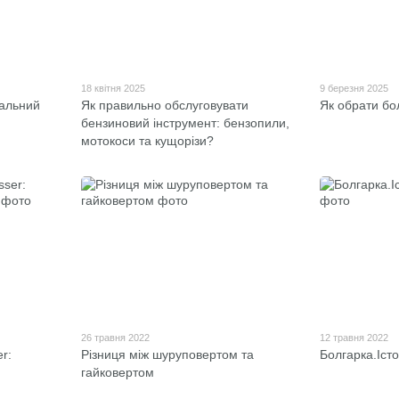
18 квітня 2025
9 березня 2025
вальний
Як правильно обслуговувати
Як обрати бо
бензиновий інструмент: бензопили,
мотокоси та кущорізи?
26 травня 2022
12 травня 2022
r:
Різниця між шуруповертом та
Болгарка.Істо
гайковертом