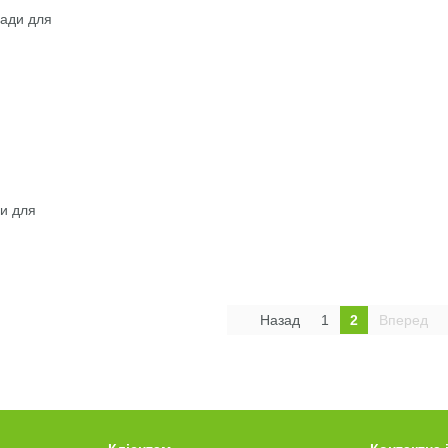
ди для
Назад
1
2
Вперед