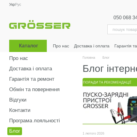
Перейти до основного контенту
Укр
Рус
050 068 3
Каталог
Про нас
Доставка і оплата
Гарантія т
Про нас
Головна
Блог
Блог інтерн
Доставка і оплата
Гарантія та ремонт
Обмін та повернення
Відгуки
Контакти
Програма лояльності
Блог
1 лютого 2026