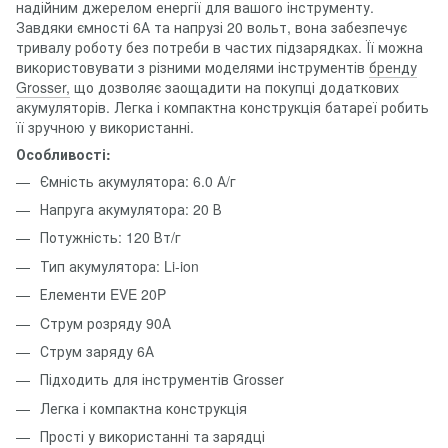
надійним джерелом енергії для вашого інструменту.
Завдяки ємності 6А та напрузі 20 вольт, вона забезпечує
тривалу роботу без потреби в частих підзарядках. Її можна
використовувати з різними моделями інструментів
бренду
Grosser,
що дозволяє заощадити на покупці додаткових
акумуляторів. Легка і компактна конструкція батареї робить
її зручною у використанні.
Особливості:
Ємність акумулятора: 6.0 А/г
Напруга акумулятора: 20 В
Потужність: 120 Вт/г
Тип акумулятора: Li-ion
Елементи EVE 20P
Cтрум розряду 90А
Струм заряду 6А
Підходить для інструментів Grosser
Легка і компактна конструкція
Прості у використанні та зарядці