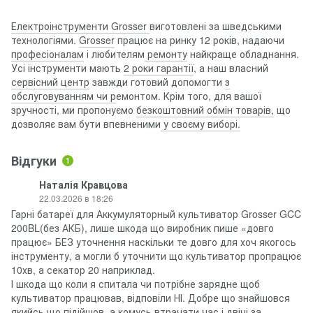
Електроінструменти Grosser
виготовлені за шведськими
технологіями.
Grosser
працює на ринку 12 років, надаючи
професіоналам
і любителям
ремонту
найкраще обладнання.
Усі інструменти мають
2 роки гарантії
, а наш власний
сервісний центр
завжди готовий допомогти
з
обслуговуванням чи р
емонтом. Крім того, для вашої
зручності, ми пропонуємо
безкоштовний обмін товарів,
що
дозволяє вам бути впевненими
у своєму виборі.
Відгуки
1
Наталія Кравцова
22.03.2026 в 18:26
Гарні батареї для Аккумуляторный культиватор Grosser GCC
200BL(без АКБ), лише шкода що виробник пише «довго
працює» БЕЗ уточнення наскільки те довго для хоч якогось
інструменту, а могли б уточнити що культиватор пропрацює
10хв, а секатор 20 наприклад.
І шкода що коли я спитала чи потрібне зарядне щоб
культиватор працював, відповіли НІ. Добре що знайшовся
якийсь що підійшов, а комусь втрачати час і двічі за