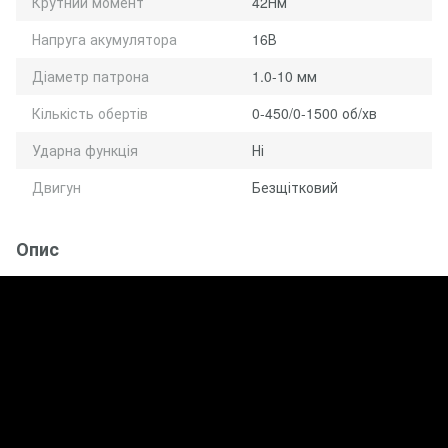
Крутний момент
42Нм
Напруга акумулятора
16В
Діаметр патрона
1.0-10 мм
Кількість обертів
0-450/0-1500 об/хв
Ударна функція
Ні
Двигун
Безщітковий
Опис