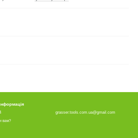
 інформація
4
grasser.tools.com.ua@gmail.com
и вам?