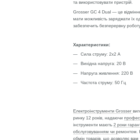
та використовувати пристрій.
Grosser GC 4 Dual — це відмінне
мати можливість заряджати їх о
забезпечить безперервну роботу
Характеристики:
Сила струму: 2x2 А
Вихідна напруга: 20 В
Напруга живлення: 220 В
Частота струму: 50 Гц
Електроінструменти Grosser
виг
ринку 12 років, надаючи
профес
інструменти мають
2 роки гарант
обслуговуванням чи р
емонтом. 
обмін товарів,
що дозволяє вам 