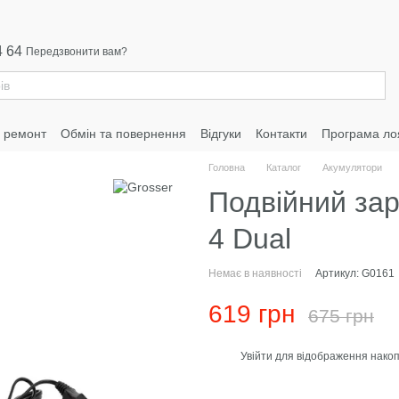
4 64
Передзвонити вам?
а ремонт
Обмін та повернення
Відгуки
Контакти
Програма ло
Головна
Каталог
Акумулятори
Подвійний зар
4 Dual
Немає в наявності
Артикул: G0161
619 грн
675 грн
Увійти
для відображення накоп
%