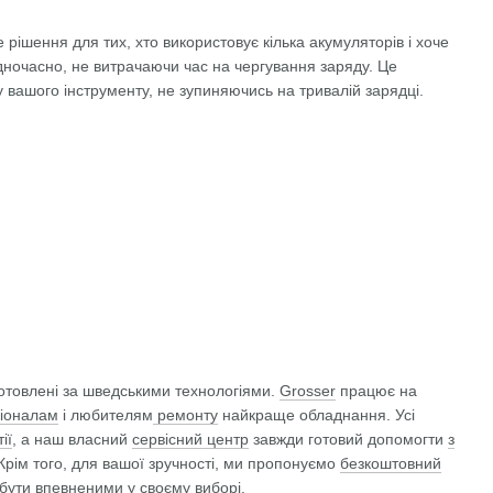
 рішення для тих, хто використовує кілька акумуляторів і хоче
дночасно, не витрачаючи час на чергування заряду. Це
 вашого інструменту, не зупиняючись на тривалій зарядці.
отовлені за шведськими технологіями.
Grosser
працює на
іоналам
і любителям
ремонту
найкраще обладнання. Усі
ії
, а наш власний
сервісний центр
завжди готовий допомогти
з
Крім того, для вашої зручності, ми пропонуємо
безкоштовний
бути впевненими
у своєму виборі.