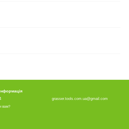
 інформація
4
grasser.tools.com.ua@gmail.com
и вам?