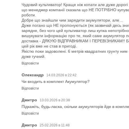
Чудовий культиватор! Краще ніж копати але дуже дорогі 
що менеджер компанії сказала що НЕ ПОТРІБНО купува
роботи.
Добре що знайшли чим зарядити акумулятори, але…
Дуже погано що НЕ пропонуються (як зазвичай десь знизу
зарядне, без чого цей культиватор лиш купка непотрібно
вишукувати інформацію про те, який саме акумулятор 
доставка - ДЯКУЮ ВІДПРАВНИКАМ І ПЕРЕВІЗНИКАМ!! Без 
цей рік вже не став в пригоді.
Якістю поки задоволені. 6 метрів квадратних грунту ни
дуже гучний.
Відповісти
Олександр
14.03.2026 в 22:42
Чи входить в комплект Акумулятор?
Відповісти
Дмитро
13.03.2026 в 20:38
Підкажіть, будь-ласка, скільки акумуляторів йде в компле
Відповісти
Дмитро
25.02.2026 в 11:48