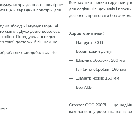
Компактний, легкий і зручний у 
акумулятори до нього і найгірше
для садівників, дачників і влас
ти ще й зарядний пристрій для
дозволяє працювати без обмеже
 чи збоку) ні акумулятори, ні
го сміття. Дуже довго довелось
Характеристики:
потрібен. Порадувала швидка
такої доставки б він нам на
Напруга: 20 В
Безщітковий двигун
м оброблених сподобались. Не
Ширина обробки: 200 мм
Глибина обробки: 160 мм
Діаметр ножів: 160 мм
Без АКБ
Grosser GCC 200BL — це надійн
кті?
вам легкість у роботі на вашій з