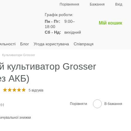
Порівняння
Бажання
Вхід
Графік роботи:
Пн - Пт:
9:00–
Мій кошик
18:00
Сб - Нд:
вихідний
яльності
Блог
Угода користувача
Співпраця
Культиватори Grosser
 культиватор Grosser
з АКБ)
5 відгуків
рн
Порівняти
В бажання
ичувальної знижки