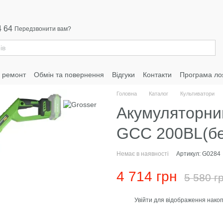
4 64
Передзвонити вам?
а ремонт
Обмін та повернення
Відгуки
Контакти
Програма ло
Головна
Каталог
Культиватори
Акумуляторний
GCC 200BL(бе
Немає в наявності
Артикул: G0284
4 714 грн
5 580 г
Увійти
для відображення накоп
%