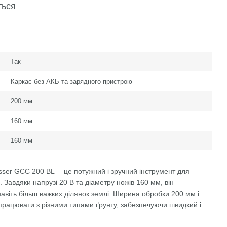
ться
Так
Каркас без АКБ та зарядного пристрою
200 мм
160 мм
160 мм
sser GCC 200 BL— це потужний і зручний інструмент для
. Завдяки напрузі 20 В та діаметру ножів 160 мм, він
авіть більш важких ділянок землі. Ширина обробки 200 мм і
рацювати з різними типами ґрунту, забезпечуючи швидкий і