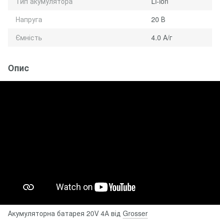
Тип акумулятора
Li-ion
Напруга
20 В
Ємність
4.0 А/г
Опис
Акумуляторна батарея 20V 4А від
Grosser