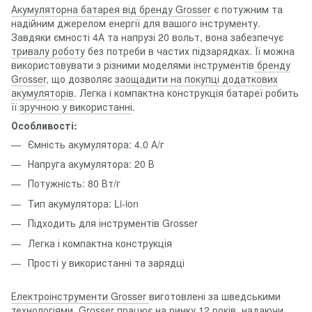
Акумуляторна батарея від бренду Grosser
є потужним та
надійним джерелом енергії для вашого інструменту.
Завдяки ємності 4А та напрузі 20 вольт, вона забезпечує
тривалу роботу
без потреби в частих підзарядках. Її можна
використовувати з різними моделями інструментів
бренду
Grosser
, що дозволяє
заощадити на покупці додаткових
акумуляторів
. Легка і компактна конструкція батареї робить
її
зручною у використанні
.
Особливості:
Ємність акумулятора: 4.0 А/г
Напруга акумулятора: 20 В
Потужність: 80 Вт/г
Тип акумулятора: Li-ion
Підходить для інструментів Grosser
Легка і компактна конструкція
Прості у використанні та зарядці
Електроінструменти Grosser
виготовлені за шведськими
технологіями.
Grosser
працює на ринку 12 років, надаючи