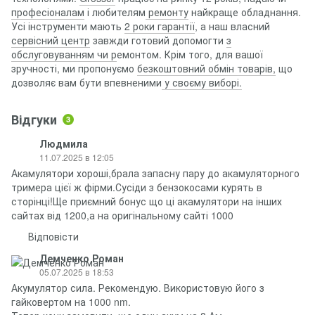
професіоналам
і любителям
ремонту
найкраще обладнання.
Усі інструменти мають
2 роки гарантії
, а наш власний
сервісний центр
завжди готовий допомогти
з
обслуговуванням чи р
емонтом. Крім того, для вашої
зручності, ми пропонуємо
безкоштовний обмін товарів,
що
дозволяє вам бути впевненими
у своєму виборі.
Відгуки
3
Людмила
11.07.2025 в 12:05
Акамулятори хороші,брала запасну пару до акамуляторного
тримера цієї ж фірми.Сусіди з бензокосами курять в
сторінці!Ще приємний бонус що ці акамулятори на інших
сайтах від 1200,а на оригінальному сайті 1000
Відповісти
Демченко Роман
05.07.2025 в 18:53
Акумулятор сила. Рекомендую. Використовую його з
гайковертом на 1000 nm.